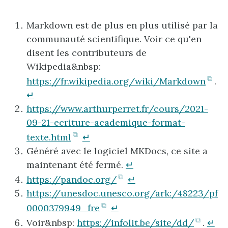
Markdown est de plus en plus utilisé par la
communauté scientifique. Voir ce qu'en
disent les contributeurs de
Wikipedia&nbsp:
(ou
https://fr.wikipedia.org/wiki/Markdown
.
da
↵
un
https://www.arthurperret.fr/cours/2021-
no
09-21-ecriture-academique-format-
ong
(ouvre
texte.html
↵
dans
Généré avec le logiciel MKDocs, ce site a
un
maintenant été fermé.
↵
nouvel
(ouvre
https://pandoc.org/
↵
onglet)
dans
https://unesdoc.unesco.org/ark:/48223/pf
un
(ouvre
0000379949_fre
↵
nouvel
dans
(ouvr
Voir&nbsp:
https://infolit.be/site/dd/
.
↵