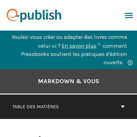
Aller
au
contenu
ERCHER
Voulez-vous créer ou adapter des livres comme
(ouvre
celui-ci ?
En savoir plus
comment
dans
Pressbooks soutient les pratiques d'édition
un
ouverte.
nouvel
Contenu
onglet)
du
MARKDOWN & VOUS
livre
Navigation
TABLE DES MATIÈRES