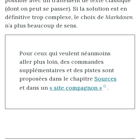
possible avec un traitement de texte classique
(dont on peut se passer). Si la solution est en
définitive trop complexe, le choix de
Markdown
n’a plus beaucoup de sens.
Pour ceux qui veulent néanmoins
aller plus loin, des commandes
supplémentaires et des pistes sont
proposées dans le chapitre
Sources
(ouvre
et dans un
« site compagnon »
.
dans
un
nouvel
onglet)