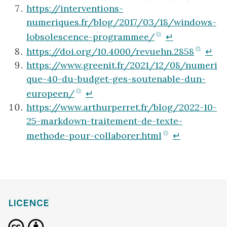
onglet)
un
dans
https://interventions-
nouvel
un
numeriques.fr/blog/2017/03/18/windows-
onglet)
nouve
(ouvre
lobsolescence-programmee/
↵
ongle
dans
(ouvr
https://doi.org/10.4000/revuehn.2858
↵
un
dans
https://www.greenit.fr/2021/12/08/numeri
nouvel
un
que-40-du-budget-ges-soutenable-dun-
onglet)
nouve
(ouvre
europeen/
↵
ongle
dans
https://www.arthurperret.fr/blog/2022-10-
un
25-markdown-traitement-de-texte-
nouvel
(ouvre
methode-pour-collaborer.html
↵
onglet)
dans
un
nouvel
onglet)
LICENCE