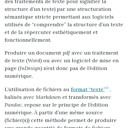
des traitements de texte pour signifier la
structure d’un texte) par une structuration
sémantique stricte permettant aux logiciels
utilisés de “comprendre” la structure d’un texte
et de la répercuter esthétiquement et
fonctionnellement.
Produire un document
pdf
avec un traitement
de texte (
Word
) ou avec un logiciel de mise en
page (
InDesign
) n’est donc pas de l’édition
numérique.
(ouvre
L’utilisation de fichiers au
format “texte”
,
dans
balisés avec
Markdown
et transformés avec
un
Pandoc
, repose sur le principe de l’édition
nouvel
numérique. À partir d’une même source
onglet)
(fichier(s)) cette méthode permet de produire
une grande quantité de formats de fichiers