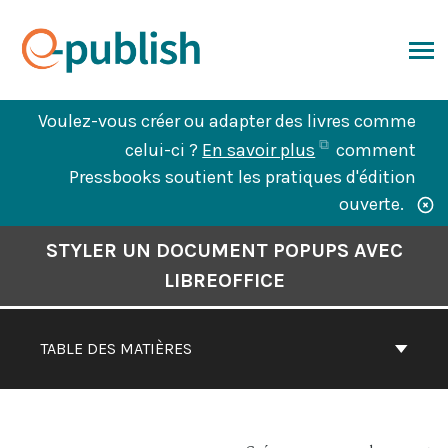
Aller
au
contenu
ERCHER
Voulez-vous créer ou adapter des livres comme
(ouvre
celui-ci ?
En savoir plus
comment
dans
Pressbooks soutient les pratiques d'édition
un
ouverte.
nouvel
Contenu
STYLER UN DOCUMENT POPUPS AVEC
onglet)
du
LIBREOFFICE
livre
Navigation
TABLE DES MATIÈRES