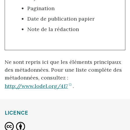
Pagination
Date de publication papier
Note de la rédaction
Ne sont repris ici que les éléments principaux
des métadonnées. Pour une liste complète des
métadonnées, consultez :
(ouvre
http://www.lodel.org/417
.
dans
un
nouvel
LICENCE
onglet)