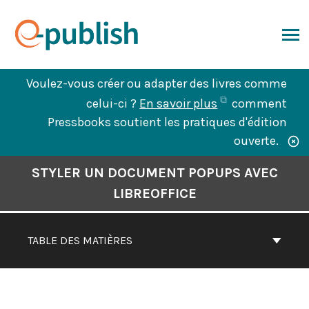
Aller
au
contenu
ERCHER
Voulez-vous créer ou adapter des livres comme
(ouvre
celui-ci ?
En savoir plus
comment
dans
Pressbooks soutient les pratiques d'édition
un
ouverte.
nouvel
Contenu
STYLER UN DOCUMENT POPUPS AVEC
onglet)
du
LIBREOFFICE
livre
Navigation
TABLE DES MATIÈRES