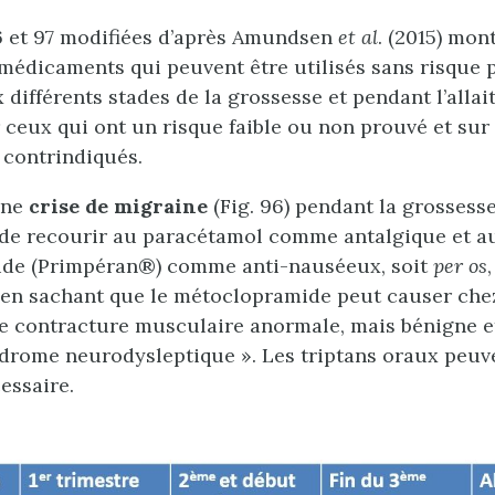
6 et 97 modifiées d’après Amundsen
et al
. (2015) mon
médicaments qui peuvent être utilisés sans risque 
 différents stades de la grossesse et pendant l’allai
ceux qui ont un risque faible ou non prouvé et sur
 contrindiqués.
une
crise de migraine
(Fig. 96) pendant la grossesse,
e recourir au paracétamol comme antalgique et a
de (Primpéran®) comme anti-nauséeux, soit
per os
 en sachant que le métoclopramide peut causer che
 contracture musculaire anormale, mais bénigne et 
drome neurodysleptique ». Les triptans oraux peuv
cessaire.