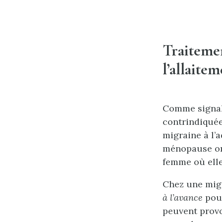
Traitemen
l’allaite
Comme signalé
contrindiquée
migraine à l’
ménopause ont
femme où elle
Chez une migr
à l’avance
pour
peuvent provo