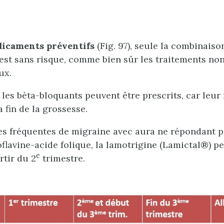
icaments préventifs
(Fig. 97), seule la combinaiso
 est sans risque, comme bien sûr les traitements no
ux.
 les bèta-bloquants peuvent être prescrits, car leur 
a fin de la grossesse.
es fréquentes de migraine avec aura ne répondant p
flavine-acide folique, la lamotrigine (Lamictal®) pe
e
rtir du 2
trimestre.