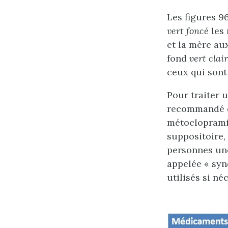
Les figures 9
vert foncé
les 
et la mère aux
fond
vert clair
ceux qui sont
Pour traiter 
recommandé d
métocloprami
suppositoire,
personnes une
appelée « syn
utilisés si né