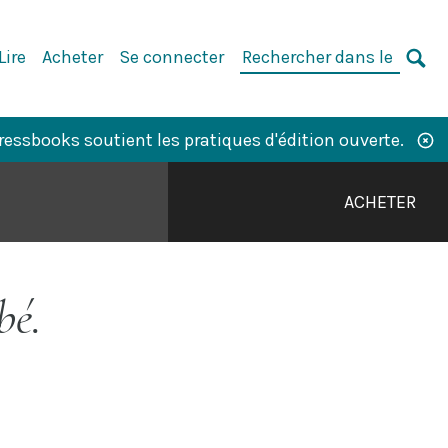
Rechercher
Lire
Acheter
Se connecter
dans
CH
le
livre
ssbooks soutient les pratiques d'édition ouverte.
:
ACHETER
bé.