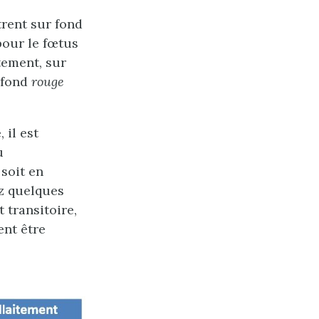
trent sur fond
pour le fœtus
tement, sur
 fond
rouge
 il est
u
, soit en
z quelques
transitoire,
ent être