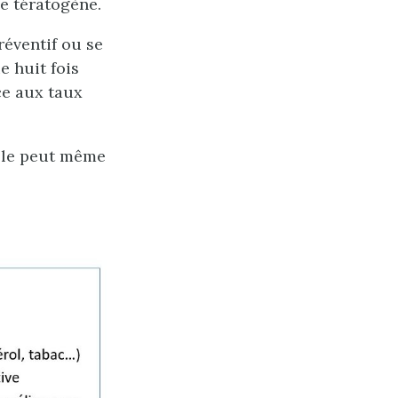
e tératogène.
réventif ou se
 huit fois
ce aux taux
elle peut même