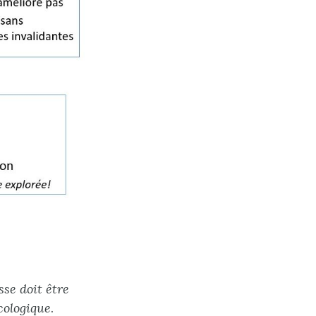
se doit être
cologique
.