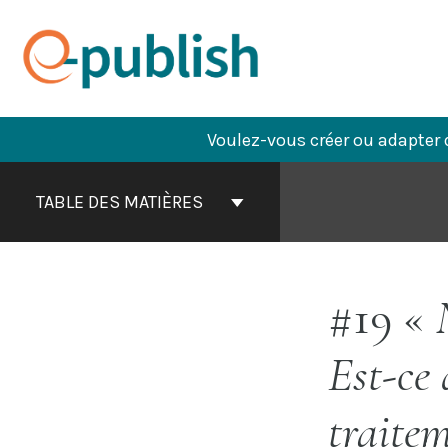
Aller
au
contenu
Voulez-vous créer ou adapter 
Contenu
du
TABLE DES MATIÈRES
livre
Navigation
#19 «
Est-ce
traitem