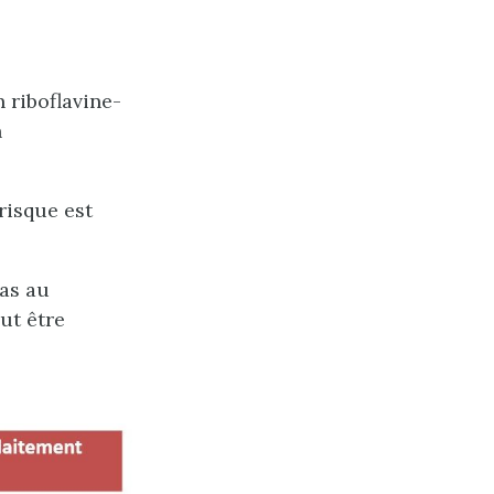
n riboflavine-
n
risque est
as au
ut être