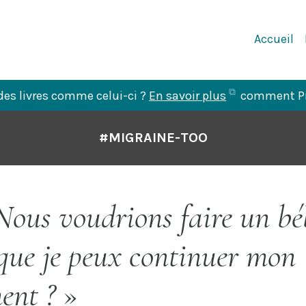
Navigation
Accueil
Principale
(ouvre
des livres comme celui-ci ?
En savoir plus
comment Pre
dans
un
#MIGRAINE-TOO
nouvel
onglet)
Nous voudrions faire un bé
 que je peux continuer mon
ent ?
»