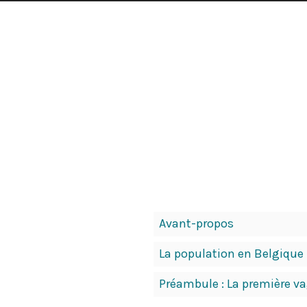
Contenu
Avant-propos
du
La population en Belgique
livre
Navigation
Préambule : La première va