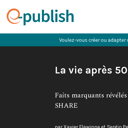
Aller
au
contenu
Voulez-vous créer ou adapter 
Titre
La vie après 5
du
Sous-
Faits marquants révélés
livre:
titre:
SHARE
par Xavier Flawinne et Sergio 