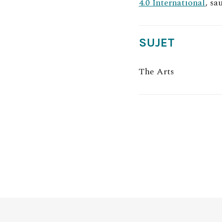
4.0 International
, sa
SUJET
The Arts