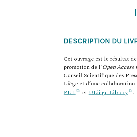
DESCRIPTION DU LIV
Cet ouvrage est le résultat de
promotion de l’
Open Access
s
Conseil Scientifique des Press
Liège et d’une collaboration é
(ouvre
(
PUL
et
ULiège Library
.
dans
d
un
u
nouvel
n
onglet)
o