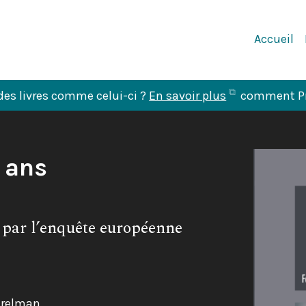
Navigation
Accueil
Principale
(ouvre
des livres comme celui-ci ?
En savoir plus
comment Pre
dans
un
nouvel
0 ans
onglet)
 par l’enquête européenne
Perelman