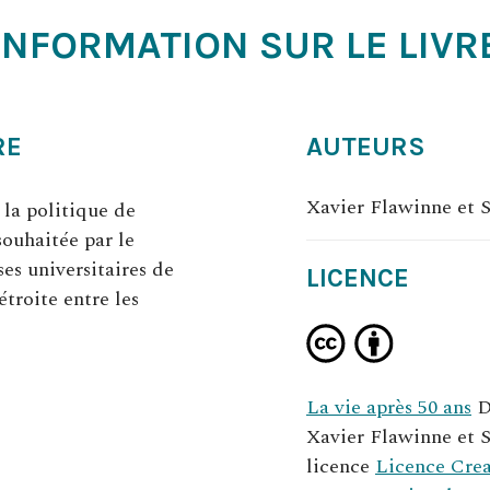
INFORMATION SUR LE LIVR
RE
AUTEURS
Xavier Flawinne et 
 la politique de
ouhaitée par le
es universitaires de
LICENCE
troite entre les
ouvre
ans
n
La vie après 50 ans
D
ouvel
Xavier Flawinne et 
nglet)
licence
Licence Cre