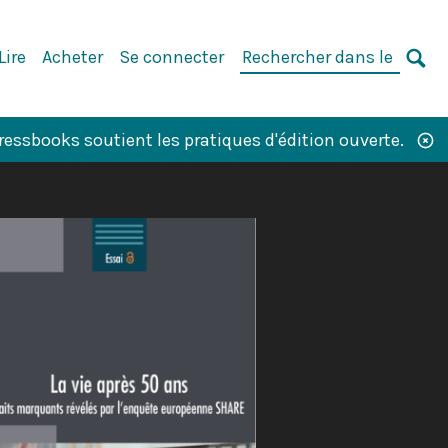
Rechercher
Lire
Acheter
Se connecter
dans
CH
le
livre
ssbooks soutient les pratiques d'édition ouverte.
: