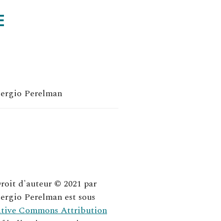
E
Sergio Perelman
roit d'auteur © 2021 par
Sergio Perelman
est sous
ative Commons Attribution