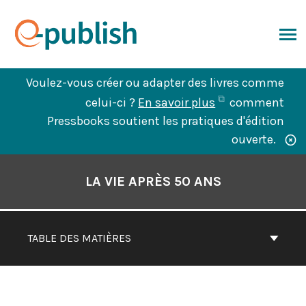
Aller
au
contenu
ERCHER
Voulez-vous créer ou adapter des livres comme
(ouvre
celui-ci ?
En savoir plus
comment
dans
Pressbooks soutient les pratiques d'édition
un
ouverte.
nouvel
Contenu
onglet)
du
LA VIE APRÈS 50 ANS
livre
Navigation
TABLE DES MATIÈRES