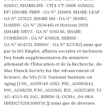
028857, SHARELIFE : CIT4-CT-2006-028812),
FP7 (SHARE-PREP : GA N° 211909, SHARE-LEAP :
GA N° 227822, SHARE M4 : GA N° 261982,
DASISH : GA N° 283646) et Horizon 2020
(SHARE-DEV3 : GA N° 676536, SHARE-
COHESION : GA N° 870628, SERISS :
GA N° 654221, SSHOC : GA N° 823782) ainsi que
par la DG Emploi, affaires sociales et inclusion.
Des fonds supplémentaires du ministère
allemand de l’Éducation et de la Recherche, du
Max Planck Society for the Advancement of
Science, du NIA (U.S. National Institute on
Aging [U01_AG09740-13S2, P01_AG005842,
P01_AG08291, P30_AG12815, R21_AG025169, Y1-
AG-4553-01, IAG_BSR06-11, OGHA_04-064,
HHSN271201300071C]) ainsi que de diverses