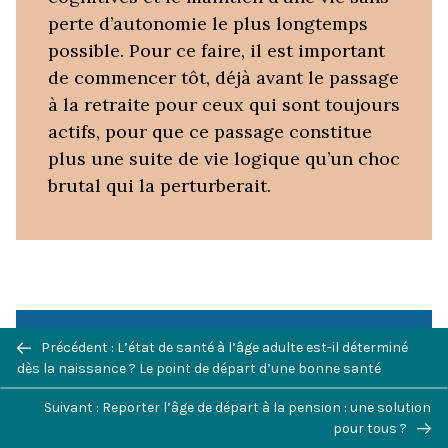
perte d’autonomie le plus longtemps
possible. Pour ce faire, il est important
de commencer tôt, déjà avant le passage
à la retraite pour ceux qui sont toujours
actifs, pour que ce passage constitue
plus une suite de vie logique qu’un choc
brutal qui la perturberait.
Navigation
Précédent : L’état de santé à l’âge adulte est-il déterminé
L’apport de SHARE pour ce sujet
précédent/suivant
dès la naissance ? Le point de départ d’une bonne santé
Suivant : Reporter l’âge de départ à la pension : une solution
pour tous ?