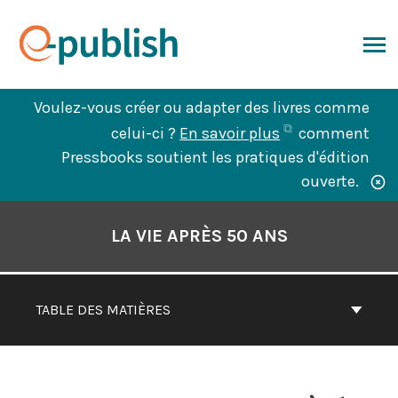
Aller
au
contenu
ERCHER
Voulez-vous créer ou adapter des livres comme
(ouvre
celui-ci ?
En savoir plus
comment
dans
Pressbooks soutient les pratiques d'édition
un
ouverte.
nouvel
Contenu
onglet)
du
LA VIE APRÈS 50 ANS
livre
Navigation
TABLE DES MATIÈRES