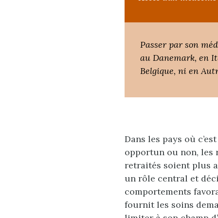
Passer par son méde
au Danemark, en Ita
Belgique, ni en Aut
Dans les pays où c’est
opportun ou non, les 
retraités soient plus a
un rôle central et déc
comportements favorab
fournit les soins dema
limiter à son champ d’