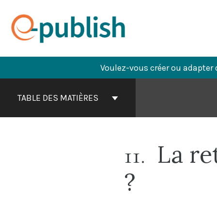
Aller
au
contenu
Voulez-vous créer ou adapter 
Contenu
du
TABLE DES MATIÈRES
livre
Navigation
La ret
11
?