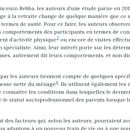
incenzo Rebba, les auteurs d’une étude parue en 201
age à la retraite change de quelque manière que ce s
termes de santé. Pour ce faire, les auteurs observen
s comportements des participants en termes de con
2
ent d’activité physique
ou encore de visites effec
 spécialiste. Ainsi, leur intérêt porte sur les déterm
nnes, autrement dit leurs comportements, et non di
par les auteurs tiennent compte de quelques spécifi
4
hesse nette du ménage
. Ils utilisent également les
e connaître les conditions dans lesquelles le derni
que le statut socioprofessionnel des parents lorsque
 des facteurs qui, selon les auteurs, pourraient av
us adaptons à un nouveau train de vie ou à une nouv