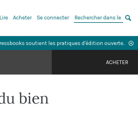
Rechercher
Lire
Acheter
Se connecter
dans
CH
le
livre
ssbooks soutient les pratiques d'édition ouverte.
:
ACHETER
 du bien