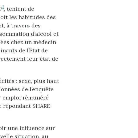
1
7
, tentent de
oit les habitudes des
t, à travers des
sommation d’alcool et
tuées chez un médecin
inants de l’état de
rectement leur état de
cités : sexe, plus haut
 données de l’enquête
er emploi rémunéré
 le répondant SHARE
oir une influence sur
elle situation, au