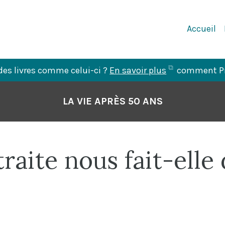
Navigation
Accueil
Principale
(ouvre
des livres comme celui-ci ?
En savoir plus
comment Pre
dans
un
LA VIE APRÈS 50 ANS
nouvel
onglet)
raite nous fait-elle