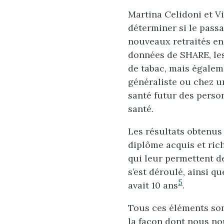
Martina Celidoni et V
déterminer si le pass
nouveaux retraités en 
données de SHARE, le
de tabac, mais égalem
généraliste ou chez un
santé futur des perso
santé.
Les résultats obtenus 
diplôme acquis et ric
qui leur permettent d
s’est déroulé, ainsi 
5
avait 10 ans
.
Tous ces éléments sont
la façon dont nous no