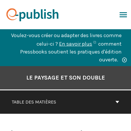
Aller
au
contenu
ERCHER
Voulez-vous créer ou adapter des livres comme
(ouvre
celui-ci ?
En savoir plus
comment
dans
Pressbooks soutient les pratiques d'édition
un
ouverte.
nouvel
Contenu
onglet)
du
LE PAYSAGE ET SON DOUBLE
livre
Navigation
TABLE DES MATIÈRES